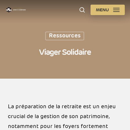
Skip
MENU
search
to
Close
main
Men
content
Ressources
Viager Solidaire
La préparation de la retraite est un enjeu
crucial de la gestion de son patrimoine,
notamment pour les foyers fortement