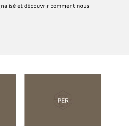
nnalisé et découvrir comment nous
'.get_the_title().'
PER