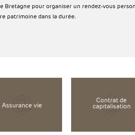
 de Bretagne pour organiser un rendez‑vous perso
tre patrimoine dans la durée.
itle().'
'.get_the_title().'
Contrat de
Assurance vie
capitalisation