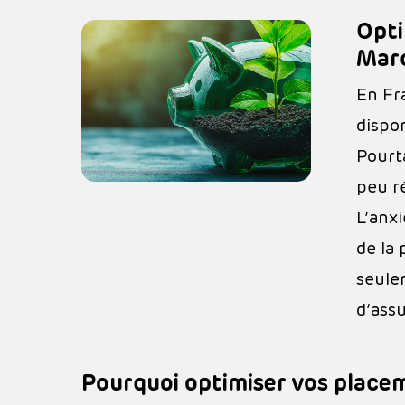
Opti
Mar
En Fr
dispo
Hit enter to search or ESC to close
Pourt
peu r
L’anx
de la 
seule
d’ass
Pourquoi optimiser vos place