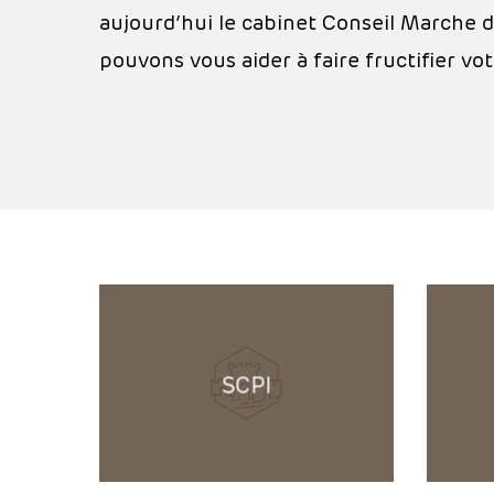
aujourd’hui le cabinet Conseil Marche
pouvons vous aider à faire fructifier vo
'.get_the_title().'
'.get_the_t
SCPI