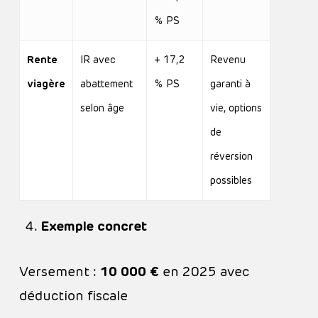
% PS
Rente
IR avec
+ 17,2
Revenu
viagère
abattement
% PS
garanti à
selon âge
vie, options
de
réversion
possibles
Exemple concret
Versement :
10 000 €
en 2025 avec
déduction fiscale