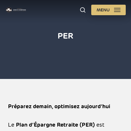
Skip
MENU
search
to
Close
main
Men
content
PER
Préparez demain, optimisez aujourd’hui
Le
Plan d’Épargne Retraite (PER)
est