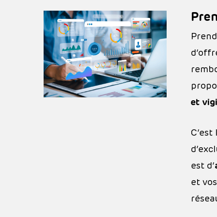
Pren
Prendr
d’offr
rembo
Hit enter to search or ESC to close
propo
et vig
C’est
d’excl
est d’
et vo
résea