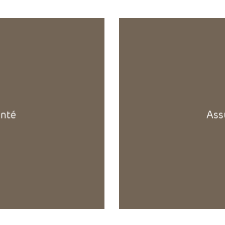
'.get_the_title().'
anté
Ass