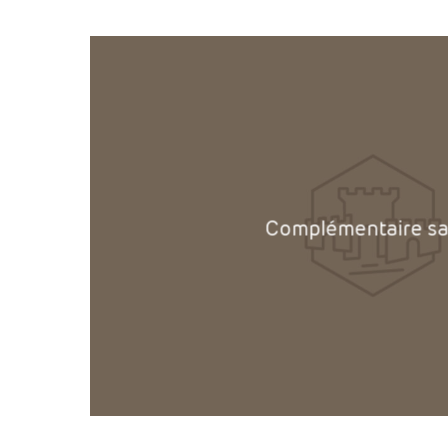
'.get_the_title().'
Complémentaire s