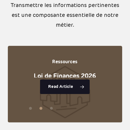
Transmettre les informations pertinentes
est une composante essentielle de notre
métier.
Ressources
Ressources
Ressources
Loi
de
Finances
2026
Investir
Réforme
dans
du
un
PEL
monde
Read Article
Read Article
incertain
Read Article