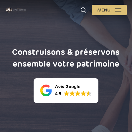
Skip
MENU
search
to
Close
main
Men
content
Construisons & préservons
ensemble votre patrimoine
Avis Google
4.5