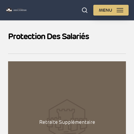
Skip
MENU
search
to
Close
main
Men
content
Protection Des Salariés
Retraite Supplémentaire